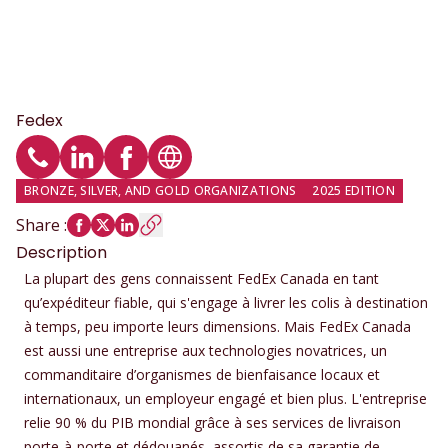
Fedex
Phone
LinkedIn profile
Facebook profile
Website
BRONZE, SILVER, AND GOLD ORGANIZATIONS
2025 EDITION
Share
:
Description
La plupart des gens connaissent FedEx Canada en tant
qu’expéditeur fiable, qui s'engage à livrer les colis à destination
à temps, peu importe leurs dimensions. Mais FedEx Canada
est aussi une entreprise aux technologies novatrices, un
commanditaire d’organismes de bienfaisance locaux et
internationaux, un employeur engagé et bien plus. L'entreprise
relie 90 % du PIB mondial grâce à ses services de livraison
porte-à-porte et dédouanés, assortis de sa garantie de