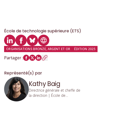
École de technologie supérieure (ETS)
Profil LinkedIn
Profil Facebook
Profil Bluesky
Site web
ORGANISATIONS BRONZE, ARGENT ET OR
ÉDITION 2025
Partager
:
Représenté(s) par
Kathy Baig
Directrice générale et cheffe de
la direction | École de
technologie supérieure