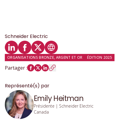
Schneider Electric
Profil LinkedIn
Profil Facebook
Profil Twitter
Site web
ORGANISATIONS BRONZE, ARGENT ET OR
ÉDITION 2025
Partager
:
Représenté(s) par
Emily Heitman
Présidente | Schneider Electric
Canada