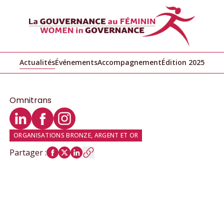
Actualités
Événements
Accompagnement
Édition 2025
Omnitrans
Profil LinkedIn
Profil Facebook
Profil Instagram
ORGANISATIONS BRONZE, ARGENT ET OR
Partager
: