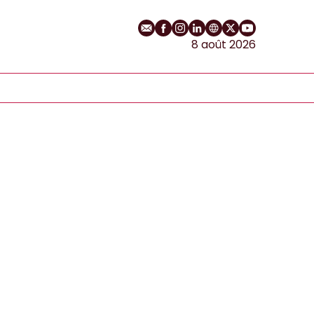
E-mail
Profil Facebook
Profil Instagram
Profil LinkedIn
Site web
Profil Twitter
Chaîne YouT
8 août 2026