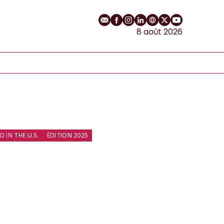
E-mail
Profil Facebook
Profil Instagram
Profil LinkedIn
Site web
Profil Twitter
Chaîne YouT
8 août 2026
 IN THE U.S.
ÉDITION 2025