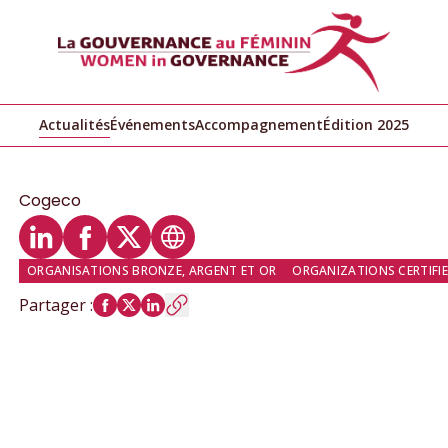
Actualités
Événements
Accompagnement
Édition 2025
Cogeco
Profil LinkedIn
Profil Facebook
Profil Twitter
Site web
ORGANISATIONS BRONZE, ARGENT ET OR
ORGANIZATIONS CERTIFIED
Partager
: