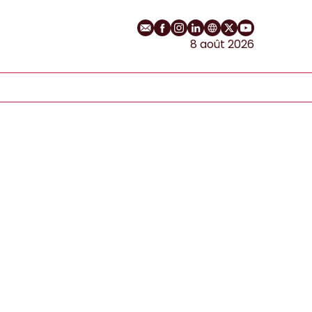
E-mail
Profil Facebook
Profil Instagram
Profil LinkedIn
Site web
Profil Twitter
Chaîne YouT
8 août 2026