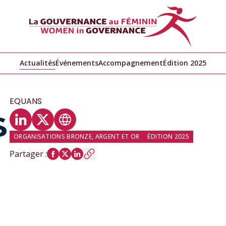
Actualités
Événements
Accompagnement
Édition 2025
EQUANS
Profil LinkedIn
Profil Twitter
Site web
ORGANISATIONS BRONZE, ARGENT ET OR
ÉDITION 2025
Partager
: