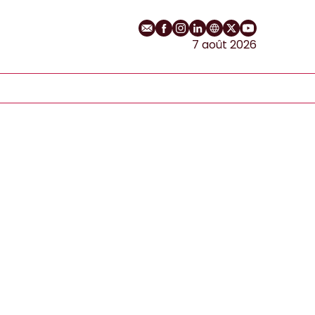
E-mail
Profil Facebook
Profil Instagram
Profil LinkedIn
Site web
Profil Twitter
Chaîne YouT
7 août 2026