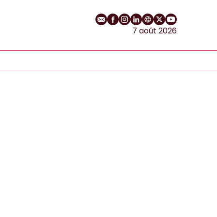
E-mail
Profil Facebook
Profil Instagram
Profil LinkedIn
Site web
Profil Twitter
Chaîne YouT
7 août 2026