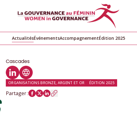
Actualités
Événements
Accompagnement
Édition 2025
Cascades
Profil LinkedIn
Site web
ORGANISATIONS BRONZE, ARGENT ET OR
ÉDITION 2025
Partager
: