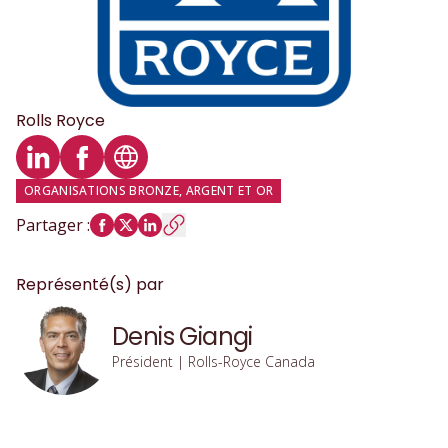
Rolls Royce
Profil LinkedIn
Profil Facebook
Site web
ORGANISATIONS BRONZE, ARGENT ET OR
Partager
:
Représenté(s) par
Denis Giangi
Président | Rolls-Royce Canada