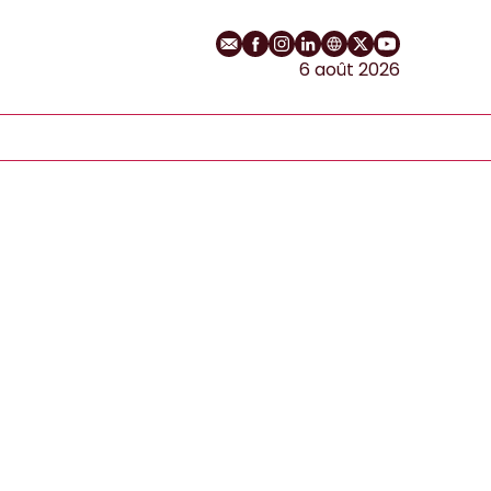
E-mail
Profil Facebook
Profil Instagram
Profil LinkedIn
Site web
Profil Twitter
Chaîne YouT
6 août 2026