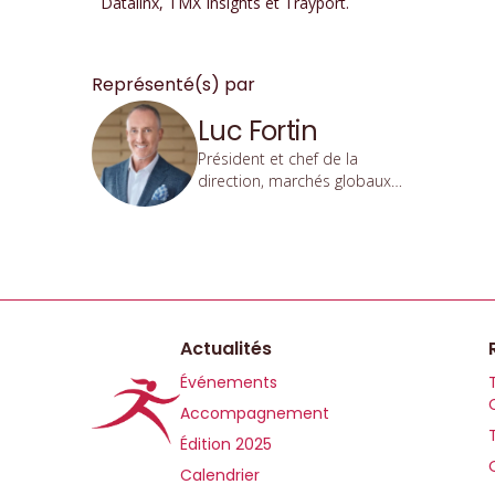
Datalinx, TMX Insights et Trayport.
Représenté(s) par
Luc Fortin
Président et chef de la
direction, marchés globaux
TMX et postnégociation |
Groupe TMX
Actualités
Événements
Accompagnement
Édition 2025
Calendrier