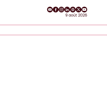
E-mail
Profil Facebook
Profil Instagram
Profil LinkedIn
Site web
Profil Twitter
Chaîne YouT
9 août 2026