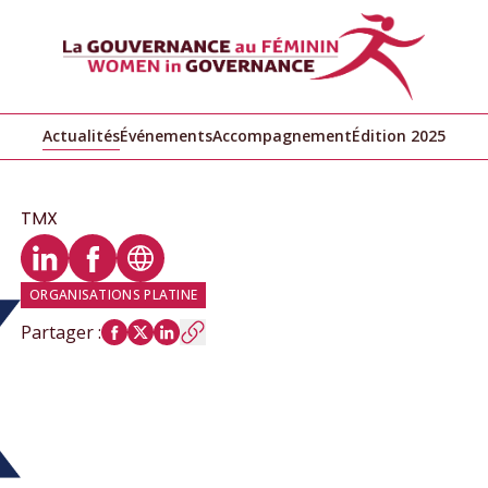
Actualités
Événements
Accompagnement
Édition 2025
TMX
Profil LinkedIn
Profil Facebook
Site web
ORGANISATIONS PLATINE
Partager
: