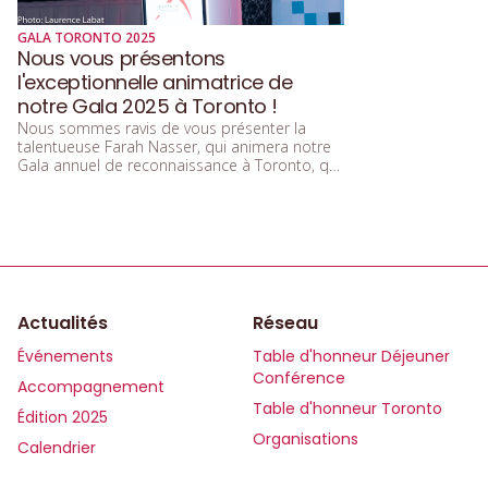
GALA TORONTO 2025
Nous vous présentons
l'exceptionnelle animatrice de
notre Gala 2025 à Toronto !
Nous sommes ravis de vous présenter la
talentueuse Farah Nasser, qui animera notre
Gala annuel de reconnaissance à Toronto, qui
se tiendra le 25 novembre 2025, de 17 h à 21
h. Qui de mieux qu'une femme des médias
pour porter la voix de notre 15e anniversaire
— une étape importante où nous réfléchirons
à tout ce que nous avons accompli jusqu'à
présent et partagerons notre vision de
l'avenir.
Actualités
Réseau
Événements
Table d'honneur Déjeuner
Conférence
Accompagnement
Table d'honneur Toronto
Édition 2025
Organisations
Calendrier