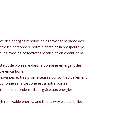
nce des énergies renouvelables favorise la santé des
ntre les personnes, notre planète et la prospérité. Je
s avec les collectivités locales et en créant de la
u statut de pionnière dans le domaine émergent des
tre en carbone.
s innovantes et très prometteuses qui sont actuellement
e économie sans carbone est à notre portée.
ruisons un monde meilleur grâce aux énergies
gh renewable energy, and that is why we can believe in a