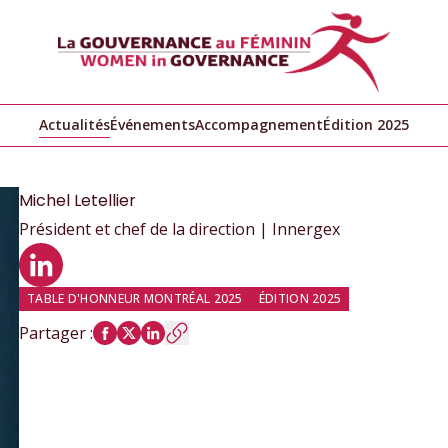
Actualités
Événements
Accompagnement
Édition 2025
Michel
Letellier
Président et chef de la direction | Innergex
Profil LinkedIn
TABLE D'HONNEUR MONTRÉAL 2025
ÉDITION 2025
Partager
: