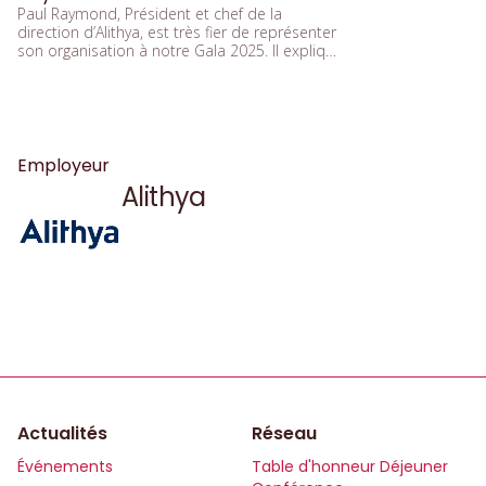
Paul Raymond, Président et chef de la
direction d’Alithya, est très fier de représenter
son organisation à notre Gala 2025. Il explique
avec clarté pourquoi la diversité est au cœur
des priorités d’Alithya : parce qu’elle est
source d’innovation, de performance et de
croissance durable. Merci, Paul, pour votre
leadership inspirant et pour votre soutien
indéfectible à la mission de parité et d’équité.
Employeur
Alithya
Actualités
Réseau
Événements
Table d'honneur Déjeuner