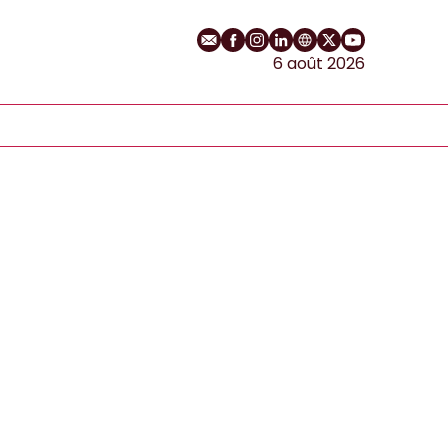
E-mail
Profil Facebook
Profil Instagram
Profil LinkedIn
Site web
Profil Twitter
Chaîne YouT
6 août 2026