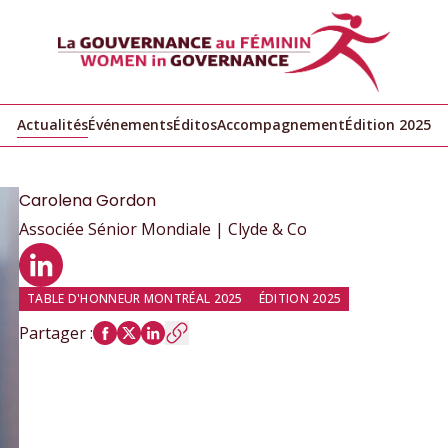
Actualités
Événements
Éditos
Accompagnement
Édition 2025
Carolena
Gordon
Associée Sénior Mondiale | Clyde & Co
Profil LinkedIn
TABLE D'HONNEUR MONTRÉAL 2025
ÉDITION 2025
Partager
: