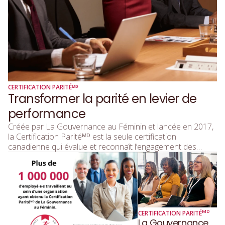
CERTIFICATION PARITÉᴹᴰ
Transformer la parité en levier de
performance
Créée par La Gouvernance au Féminin et lancée en 2017,
la Certification Paritéᴹᴰ est la seule certification
canadienne qui évalue et reconnaît l’engagement des
organisations en matière d’équité entre les genres. Elle a
été conçue pour répondre aux enjeux globaux de diversité
tout en tenant compte des réalités locales. Son objectif est
clair : transformer les milieux de travail afin que la parité
devienne une norme et non plus un idéal.
MD
CERTIFICATION PARITÉ
La Gouvernance