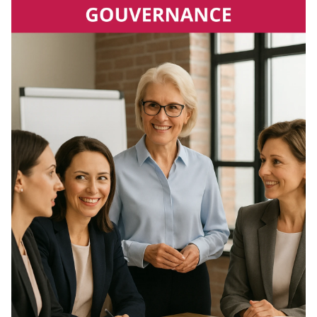
surtout pas le moment de relâcher les
d’organisations autour
efforts pour plus d’équité dans nos
d’un standard commun.
milieux de travail : c’est au contraire le
moment d’intensifier notre
engagement. Miser sur la parité, c’est se
donner les moyens d’une croissance
durable, inclusive et résiliente.