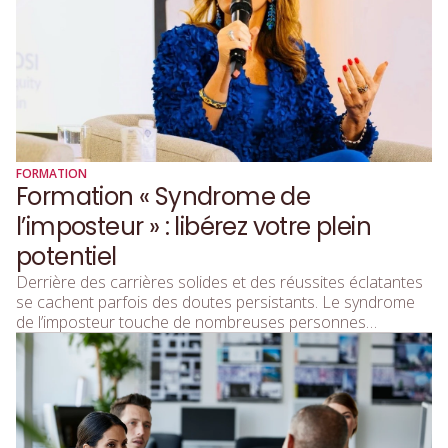
FORMATION
Formation « Syndrome de
l’imposteur » : libérez votre plein
potentiel
Derrière des carrières solides et des réussites éclatantes
se cachent parfois des doutes persistants. Le syndrome
de l’imposteur touche de nombreuses personnes
ambitieuses : sentiment de ne jamais être à la hauteur,
minimisation des succès, perfectionnisme paralysant,
autocritique sévère ou encore peur d’échouer face à de
nouveaux défis. Ces pensées limitantes freinent la
progression professionnelle et empêchent d’occuper
pleinement la place qui revient de droit.