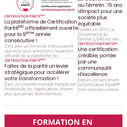
au Féminin : 15 ans
d'impact pour une
MD
CERTIFICATION PARITÉ
société plus
La plateforme de Certification
équitable
MD
Parité
officiellement ouverte
Fondée en 2010, La
ème
pour la 9
année
Gouvernance au
Féminin (LGAF) est née
consécutive !
d’une ambition forte :
CERTIFICATION PARITÉᴹᴰ
C’est avec un immense enthousiasme
Une certification
faire progresser l’égalité
que nous vous annonçons l’ouverture
des genres dans les
crédible, portée
officielle de la plateforme de
milieux décisionnels et
MD
ème
MD
Certification Parité
pour sa 9
CERTIFICATION PARITÉ
par une
contribuer à des
Faites de la parité un levier
année consécutive ! Vous pouvez dès à
communauté
environnements de
présent commencer à remplir le
stratégique pour accélérer
travail plus justes,
d'excellence
questionnaire.
votre transformation !
inclusifs et
Depuis son lancement,
représentatifs.
Dans un contexte mondial marqué par
la Certification Paritéᴹᴰ
l’incertitude, les organisations doivent
s’est imposée comme
plus que jamais diversifier leurs
la référence en matière
marchés, innover et s’adapter. Or, il est
d’équité entre les
prouvé que la diversité des
genres au Canada. Elle
perspectives est un moteur essentiel
est la seule certification
d’innovation, de créativité, de
canadienne en
performance et de pénétration de
gouvernance et parité à
nouveaux marchés. Ce n’est donc
avoir su rallier autant