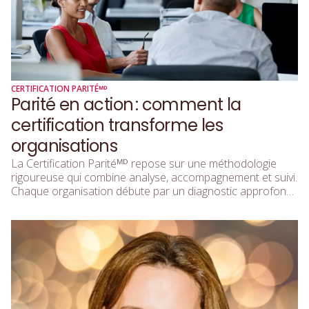
CERTIFICATION PARITÉᴹᴰ
Parité en action : comment la
certification transforme les
organisations
La Certification Paritéᴹᴰ repose sur une méthodologie
rigoureuse qui combine analyse, accompagnement et suivi.
Chaque organisation débute par un diagnostic approfondi
qui évalue sa position sur le spectre de la parité des
genres en analysant ses stratégies (culture et
engagements) et ses actions (communications, politiques
et programmes), ainsi que les résultats qu’elles produisent.
Ce diagnostic met en lumière les forces de l’organisation,
mais aussi les écarts qui freinent la progression vers la
parité.