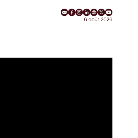
E-mail
Profil Facebook
Profil Instagram
Profil LinkedIn
Site web
Profil Twitter
Chaîne YouT
6 août 2026