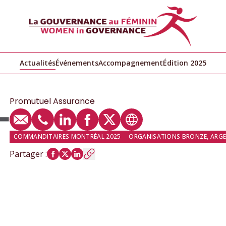
Actualités
Événements
Accompagnement
Édition 2025
Promutuel Assurance
E-mail
Téléphone
Profil LinkedIn
Profil Facebook
Profil Twitter
Site web
COMMANDITAIRES MONTRÉAL 2025
ORGANISATIONS BRONZE, ARGE
Partager
: