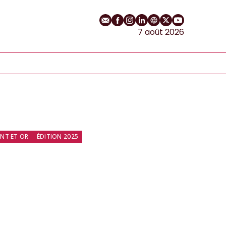
E-mail
Profil Facebook
Profil Instagram
Profil LinkedIn
Site web
Profil Twitter
Chaîne YouT
7 août 2026
NT ET OR
ÉDITION 2025