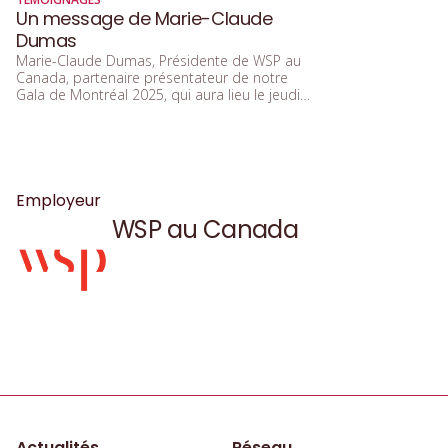
Un message de Marie-Claude
Dumas
Marie-Claude Dumas, Présidente de WSP au
Canada, partenaire présentateur de notre
Gala de Montréal 2025, qui aura lieu le jeudi
25 septembre 2025 au Palais des congrès de
Montréal, à l’occasion de notre 15e
anniversaire nous explique que la parité n’est
pas simplement un objectif, mais un puissant
levier d’innovation, de performance et de
transformation positive pour nos
Employeur
organisations et notre société. Merci, Marie-
WSP au Canada
Claude, pour votre message inspirant et pour
votre engagement concret à faire progresser
l’égalité des genres dans le monde des
affaires.
Actualités
Réseau