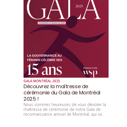
GALA MONTRÉAL 2025
Découvrez la maîtresse de
cérémonie du Gala de Montréal
2025 !
Nous sommes heureuses de vous dévoiler la
maîtresse de cérémonie de notre Gala de
reconnaissance annuel de Montréal, qui se
tiendra le 25 septembre 2025 de 17 h 30 à 21
h30. Il s’agit de la talentueuse Cindy Royer.