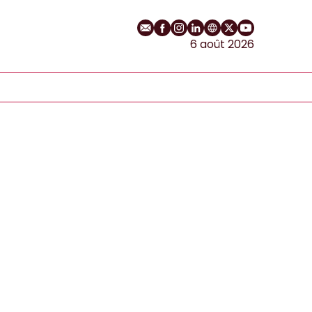
E-mail
Profil Facebook
Profil Instagram
Profil LinkedIn
Site web
Profil Twitter
Chaîne YouT
6 août 2026