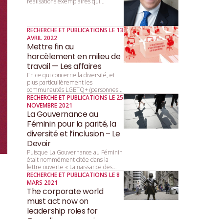
réalisations exemplaires qui
favorisent la parité. Le Québec, fier
de son rôle de précurseur, réaffirme
l’importance de l’égalité entre les
RECHERCHE ET PUBLICATIONS LE 13
femmes et les hommes dans tous les
AVRIL 2022
secteurs de la société.
Mettre fin au
harcèlement en milieu de
travail — Les affaires
En ce qui concerne la diversité, et
plus particulièrement les
communautés LGBTQ+ (personnes
lesbiennes, gaies, bisexuelles, trans,
RECHERCHE ET PUBLICATIONS LE 25
queers, et autres personnes de la
NOVEMBRE 2021
diversité sexuelle et de genre), on a
La Gouvernance au
d’abord beaucoup parlé de
Féminin pour la parité, la
tolérance, puis d’acceptation, et l’on
diversité et l’inclusion – Le
parle désormais d’inclusion.
Devoir
Puisque La Gouvernance au Féminin
était nommément citée dans la
lettre ouverte « La naissance des
“Girls Clubs” », publiée dans la
RECHERCHE ET PUBLICATIONS LE 8
rubrique Libre opinion le 22 octobre,
MARS 2021
nous estimons important de
The corporate world
répondre à certaines des idées
must act now on
avancées par l’autrice, afin que notre
leadership roles for
organisme et son mandat soient bien
compris.