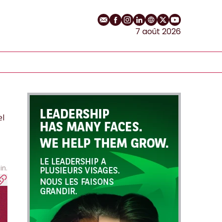
E-mail
Profil Facebook
Profil Instagram
Profil LinkedIn
Site web
Profil Twitter
Chaîne YouT
7 août 2026
el
in.