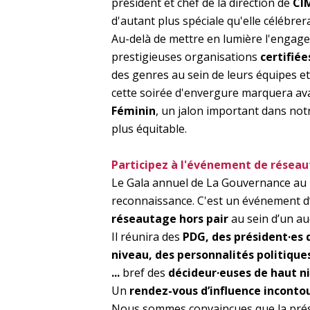
président et chef de la direction de
CI
d'autant plus spéciale qu'elle célébre
Au-delà de mettre en lumière l'engage
prestigieuses organisations
certifié
des genres au sein de leurs équipes et
cette soirée d'envergure marquera av
Féminin
, un jalon important dans not
plus équitable.
Participez à l'événement de réseaut
Le Gala annuel de La Gouvernance au 
reconnaissance. C'est un événement d
réseautage hors pair
au sein d’un aud
Il réunira des
PDG, des président·es 
niveau, des personnalités politiques
...
bref des
décideur·euses de haut n
Un
rendez-vous d’influence inconto
Nous sommes convaincues que la prése