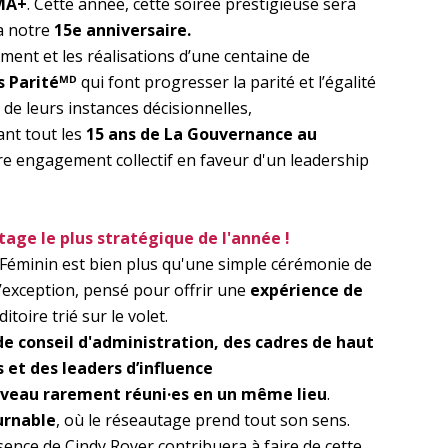
MA+
. Cette année, cette soirée prestigieuse sera
ra notre
15e anniversaire.
ment et les réalisations d’une centaine de
es Paritéᴹᴰ
qui font progresser la parité et l’égalité
 de leurs instances décisionnelles,
ant tout les
15 ans de La Gouvernance au
re engagement collectif en faveur d'un leadership
age le plus stratégique de l'année !
Féminin est bien plus qu'une simple cérémonie de
’exception, pensé pour offrir une
expérience de
itoire trié sur le volet.
de conseil d'administration, des cadres de haut
 et des leaders d’influence
iveau rarement réuni·es en un même lieu
.
urnable
, où le réseautage prend tout son sens.
nce de Cindy Royer contribuera à faire de cette