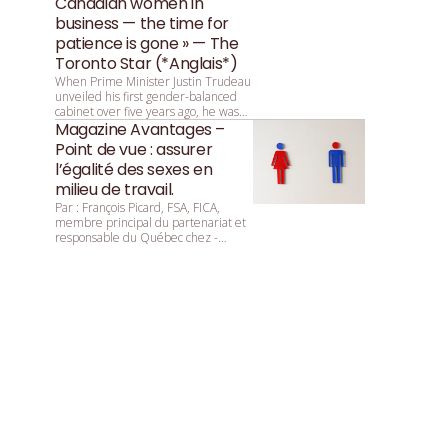
Canadian women in
business — the time for
patience is gone » — The
Toronto Star (*Anglais*)
When Prime Minister Justin Trudeau
unveiled his first gender-balanced
cabinet over five years ago, he was
asked by reporters why that parity
Magazine Avantages –
was so important. He replied:
Point de vue : assurer
“Because it’s 2015.”
l’égalité des sexes en
milieu de travail.
Par : François ­Picard, ­FSA, ­FICA,
membre principal du partenariat et
responsable du Québec chez ­
Mercer.