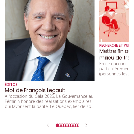
RECHERCHE ET PUBLI
Mettre fin au
milieu de trav
En ce qui concerne
particulièremen
(personnes lesbien
trans, queers, et
diversité sexuelle
ÉDITOS
beaucoup parlé de
Mot de François Legault
d’acceptation, et 
À l’occasion du Gala 2025, La Gouvernance au
d’inclusion.
Féminin honore des réalisations exemplaires
qui favorisent la parité. Le Québec, fier de son
rôle de précurseur, réaffirme l’importance de
l’égalité entre les femmes et les hommes
dans tous les secteurs de la société.