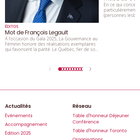
En ce qui concerne
particulièremen
(personnes lesbien
trans, queers, et
diversité sexuelle
ÉDITOS
beaucoup parlé de
Mot de François Legault
d’acceptation, et 
À l’occasion du Gala 2025, La Gouvernance au
d’inclusion.
Féminin honore des réalisations exemplaires
qui favorisent la parité. Le Québec, fier de son
rôle de précurseur, réaffirme l’importance de
l’égalité entre les femmes et les hommes
dans tous les secteurs de la société.
Actualités
Réseau
Événements
Table d'honneur Déjeuner
Conférence
Accompagnement
Table d'honneur Toronto
Édition 2025
Organisations