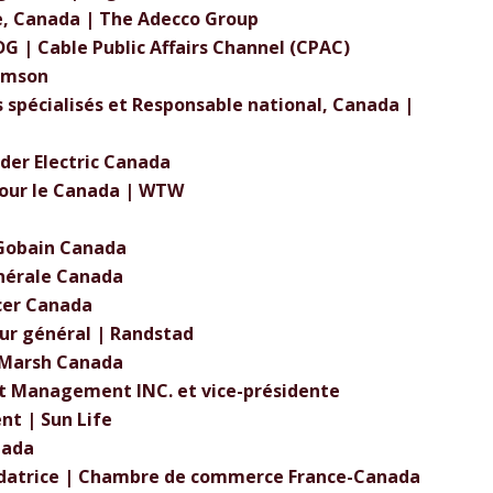
le, Canada | The Adecco Group
DG | Cable Public Affairs Channel (CPAC)
homson
s spécialisés et Responsable national, Canada |
der Electric Canada
pour le Canada | WTW
-Gobain Canada
énérale Canada
cer Canada
teur général | Randstad
| Marsh Canada
set Management INC. et vice-présidente
nt | Sun Life
nada
fondatrice | Chambre de commerce France-Canada