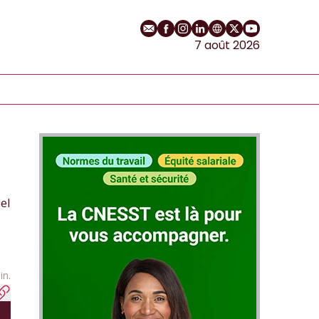
E-mail
Profil Facebook
Profil Instagram
Profil LinkedIn
Site web
Profil Twitter
Chaîne YouT
7 août 2026
el
in.