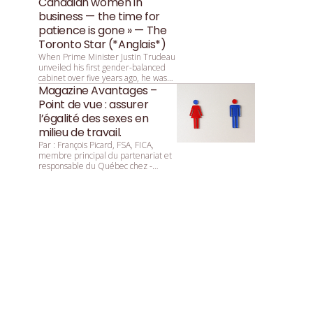
Canadian women in
business — the time for
patience is gone » — The
Toronto Star (*Anglais*)
When Prime Minister Justin Trudeau
unveiled his first gender-balanced
cabinet over five years ago, he was
asked by reporters why that parity
Magazine Avantages –
was so important. He replied:
Point de vue : assurer
“Because it’s 2015.”
l’égalité des sexes en
milieu de travail.
Par : François ­Picard, ­FSA, ­FICA,
membre principal du partenariat et
responsable du Québec chez ­
Mercer.