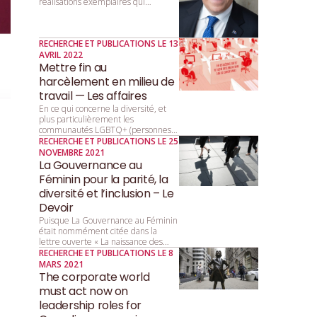
réalisations exemplaires qui
favorisent la parité. Le Québec, fier
de son rôle de précurseur, réaffirme
l’importance de l’égalité entre les
RECHERCHE ET PUBLICATIONS LE 13
femmes et les hommes dans tous les
AVRIL 2022
secteurs de la société.
Mettre fin au
harcèlement en milieu de
travail — Les affaires
En ce qui concerne la diversité, et
plus particulièrement les
communautés LGBTQ+ (personnes
lesbiennes, gaies, bisexuelles, trans,
RECHERCHE ET PUBLICATIONS LE 25
queers, et autres personnes de la
NOVEMBRE 2021
diversité sexuelle et de genre), on a
La Gouvernance au
d’abord beaucoup parlé de
Féminin pour la parité, la
tolérance, puis d’acceptation, et l’on
diversité et l’inclusion – Le
parle désormais d’inclusion.
Devoir
Puisque La Gouvernance au Féminin
était nommément citée dans la
lettre ouverte « La naissance des
“Girls Clubs” », publiée dans la
RECHERCHE ET PUBLICATIONS LE 8
rubrique Libre opinion le 22 octobre,
MARS 2021
nous estimons important de
The corporate world
répondre à certaines des idées
must act now on
avancées par l’autrice, afin que notre
leadership roles for
organisme et son mandat soient bien
compris.