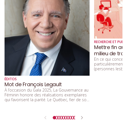
RECHERCHE ET PUBLI
Mettre fin au
milieu de trav
En ce qui concerne
particulièremen
(personnes lesbien
trans, queers, et
diversité sexuelle
ÉDITOS
beaucoup parlé de
Mot de François Legault
d’acceptation, et 
À l’occasion du Gala 2025, La Gouvernance au
d’inclusion.
Féminin honore des réalisations exemplaires
qui favorisent la parité. Le Québec, fier de son
rôle de précurseur, réaffirme l’importance de
l’égalité entre les femmes et les hommes
dans tous les secteurs de la société.