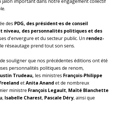
 jalon important dans notre engagement collectif
le.
née des
PDG, des président·es de conseil
t niveau, des personnalités politiques et des
ses d'envergure et du secteur public. Un
rendez-
 le réseautage prend tout son sens.
de souligner que nos précédentes éditions ont été
es personnalités politiques de renom,
Justin Trudeau,
les ministres
François-Philippe
 Freeland
et
Anita Anand
et de nombreux
emier ministre
François Legault
,
Maïté Blanchette
u
,
Isabelle Charest
,
Pascale Déry
, ainsi que