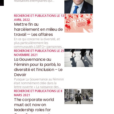
réalisations exemplaires qui
favorisent la parité. Le Québec, fier
de son rôle de précurseur, réaffirme
l’importance de l’égalité entre les
RECHERCHE ET PUBLICATIONS LE 13
femmes et les hommes dans tous les
AVRIL 2022
secteurs de la société.
Mettre fin au
harcèlement en milieu de
travail — Les affaires
En ce qui concerne la diversité, et
plus particulièrement les
communautés LGBTQ+ (personnes
lesbiennes, gaies, bisexuelles, trans,
RECHERCHE ET PUBLICATIONS LE 25
queers, et autres personnes de la
NOVEMBRE 2021
diversité sexuelle et de genre), on a
La Gouvernance au
d’abord beaucoup parlé de
Féminin pour la parité, la
tolérance, puis d’acceptation, et l’on
diversité et l’inclusion – Le
parle désormais d’inclusion.
Devoir
Puisque La Gouvernance au Féminin
était nommément citée dans la
lettre ouverte « La naissance des
“Girls Clubs” », publiée dans la
RECHERCHE ET PUBLICATIONS LE 8
rubrique Libre opinion le 22 octobre,
MARS 2021
nous estimons important de
The corporate world
répondre à certaines des idées
must act now on
avancées par l’autrice, afin que notre
leadership roles for
organisme et son mandat soient bien
compris.