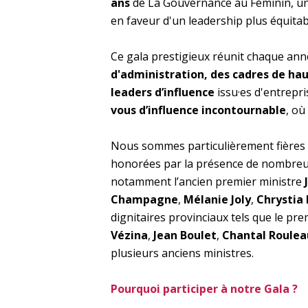
ans
de La Gouvernance au Féminin, un
en faveur d'un leadership plus équitab
Ce gala prestigieux réunit chaque an
d'administration, des cadres de hau
leaders d’influence
issu·es d'entrepri
vous d’influence incontournable
, où
Nous sommes particulièrement fières 
honorées par la présence de nombreus
notamment l’ancien premier ministre
Champagne
,
Mélanie Joly
,
Chrystia
dignitaires provinciaux tels que le pr
Vézina
,
Jean Boulet
,
Chantal Roulea
plusieurs anciens ministres.
Pourquoi participer à notre Gala ?