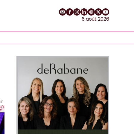
E-mail
Profil Facebook
Profil Instagram
Profil LinkedIn
Site web
Profil Twitter
Chaîne YouT
6 août 2026
in.