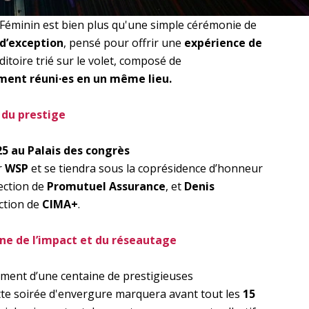
Féminin est bien plus qu'une simple cérémonie de
d’exception
, pensé pour offrir une
expérience de
itoire trié sur le volet, composé de
ment réuni·es en un même lieu.
e du prestige
5 au Palais des congrès
r
WSP
et se tiendra sous la coprésidence d’honneur
rection de
Promutuel Assurance
, et
Denis
ection de
CIMA+
.
gne de l’impact et du réseautage
ement d’une centaine de prestigieuses
ette soirée d'envergure marquera avant tout les
15