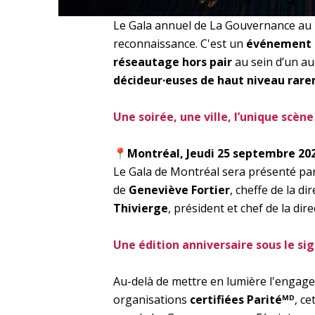
Le Gala annuel de La Gouvernance au 
reconnaissance. C'est un
événement 
réseautage hors pair
au sein d’un aud
décideur·euses de haut niveau rare
Une soirée, une ville, l’unique scèn
📍
Montréal, Jeudi 25 septembre 202
Le Gala de Montréal sera présenté pa
de
Geneviève Fortier
, cheffe de la di
Thivierge
, président et chef de la dir
Une édition anniversaire sous le si
Au-delà de mettre en lumière l'engag
organisations
certifiées Paritéᴹᴰ
, c