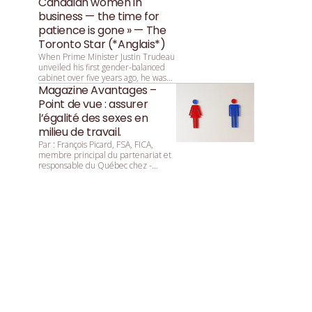
Canadian women in
business — the time for
patience is gone » — The
Toronto Star (*Anglais*)
When Prime Minister Justin Trudeau
unveiled his first gender-balanced
cabinet over five years ago, he was
asked by reporters why that parity
Magazine Avantages –
was so important. He replied:
Point de vue : assurer
“Because it’s 2015.”
l’égalité des sexes en
milieu de travail.
Par : François ­Picard, ­FSA, ­FICA,
membre principal du partenariat et
responsable du Québec chez ­
Mercer.