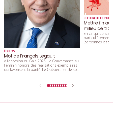
RECHERCHE ET PUBLI
Mettre fin au
milieu de trav
En ce qui concerne
particulièremen
(personnes lesbien
trans, queers, et
diversité sexuelle
ÉDITOS
beaucoup parlé de
Mot de François Legault
d’acceptation, et 
À l’occasion du Gala 2025, La Gouvernance au
d’inclusion.
Féminin honore des réalisations exemplaires
qui favorisent la parité. Le Québec, fier de son
rôle de précurseur, réaffirme l’importance de
l’égalité entre les femmes et les hommes
dans tous les secteurs de la société.