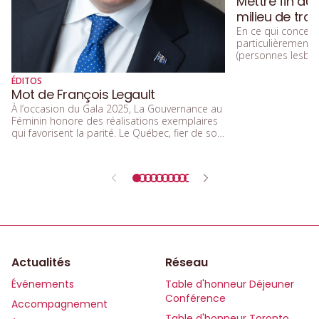
Mettre fin au
milieu de trav
En ce qui concerne
particulièremen
(personnes lesbien
trans, queers, et
diversité sexuelle
ÉDITOS
beaucoup parlé de
Mot de François Legault
d’acceptation, et 
À l’occasion du Gala 2025, La Gouvernance au
d’inclusion.
Féminin honore des réalisations exemplaires
qui favorisent la parité. Le Québec, fier de son
rôle de précurseur, réaffirme l’importance de
l’égalité entre les femmes et les hommes
dans tous les secteurs de la société.
Actualités
Réseau
Événements
Table d'honneur Déjeuner
Conférence
Accompagnement
Table d'honneur Toronto