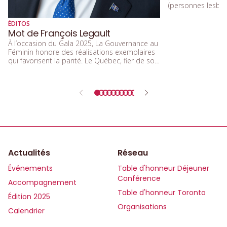
(personnes lesbien
trans, queers, et
diversité sexuelle
ÉDITOS
beaucoup parlé de
Mot de François Legault
d’acceptation, et 
À l’occasion du Gala 2025, La Gouvernance au
d’inclusion.
Féminin honore des réalisations exemplaires
qui favorisent la parité. Le Québec, fier de son
rôle de précurseur, réaffirme l’importance de
l’égalité entre les femmes et les hommes
dans tous les secteurs de la société.
Actualités
Réseau
Événements
Table d'honneur Déjeuner
Conférence
Accompagnement
Table d'honneur Toronto
Édition 2025
Organisations
Calendrier